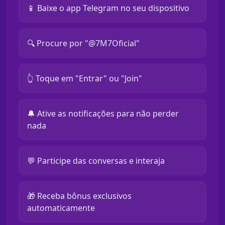
📱 Baixe o app Telegram no seu dispositivo
🔍 Procure por "@7M7Oficial"
👆 Toque em "Entrar" ou "Join"
🔔 Ative as notificações para não perder
nada
💬 Participe das conversas e interaja
🎁 Receba bônus exclusivos
automaticamente