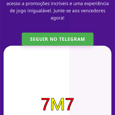
acesso a promoções incríveis e uma experiência
de jogo inigualável. Junte-se aos vencedores
agora!
SEGUIR NO TELEGRAM