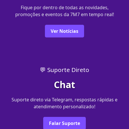
Fique por dentro de todas as novidades,
promoções e eventos da 7M7 em tempo real!
Ver Notícias
💬 Suporte Direto
Chat
Suporte direto via Telegram, respostas rápidas e
atendimento personalizado!
Falar Suporte