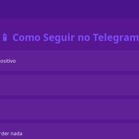
📱 Como Seguir no Telegram
ositivo
erder nada