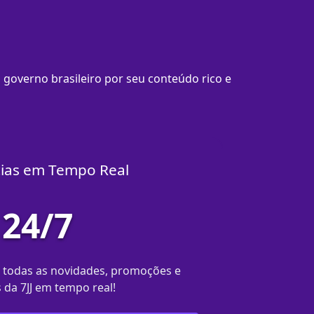
do governo brasileiro por seu conteúdo rico e
cias em Tempo Real
24/7
e todas as novidades, promoções e
 da 7JJ em tempo real!