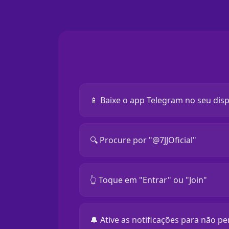
📱 Baixe o app Telegram no seu disp
🔍 Procure por "@7JJOficial"
👆 Toque em "Entrar" ou "Join"
🔔 Ative as notificações para não p