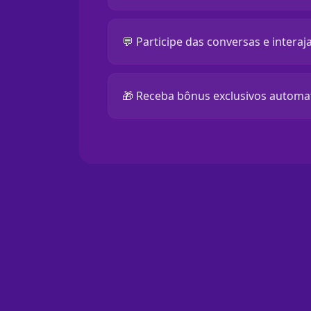
💬 Participe das conversas e interaj
🎁 Receba bônus exclusivos autom