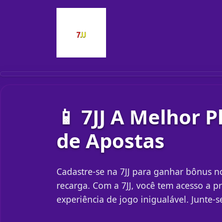
📱 7JJ A Melhor 
de Apostas
Cadastre-se na 7JJ para ganhar bônus n
recarga. Com a 7JJ, você tem acesso a p
experiência de jogo inigualável. Junte-