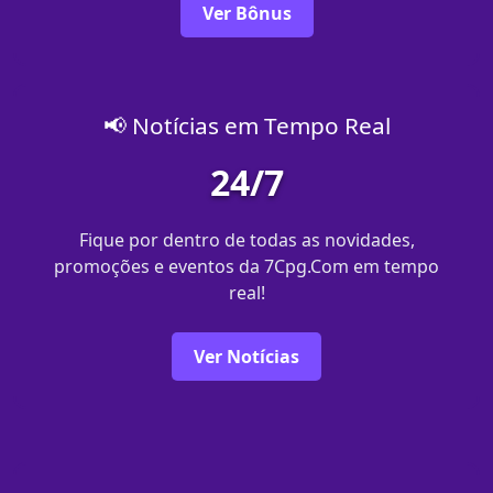
Ver Bônus
📢 Notícias em Tempo Real
24/7
Fique por dentro de todas as novidades,
promoções e eventos da 7Cpg.Com em tempo
real!
Ver Notícias