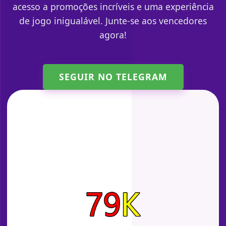
acesso a promoções incríveis e uma experiência
de jogo inigualável. Junte-se aos vencedores
agora!
SEGUIR NO TELEGRAM