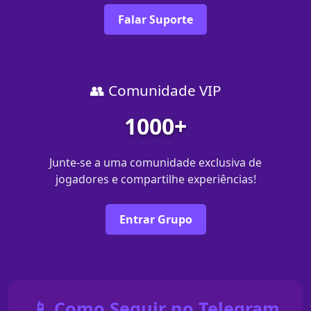
Falar Suporte
👥 Comunidade VIP
1000+
Junte-se a uma comunidade exclusiva de
jogadores e compartilhe experiências!
Entrar Grupo
📱 Como Seguir no Telegram