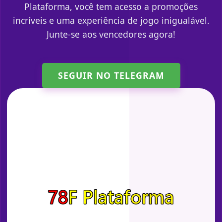
Plataforma, você tem acesso a promoções
incríveis e uma experiência de jogo inigualável.
Junte-se aos vencedores agora!
SEGUIR NO TELEGRAM