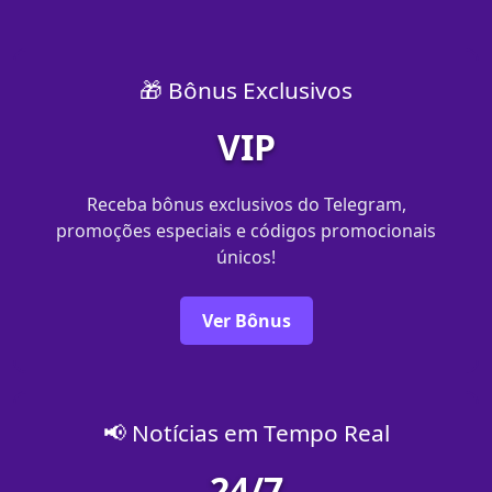
🎁 Bônus Exclusivos
VIP
Receba bônus exclusivos do Telegram,
promoções especiais e códigos promocionais
únicos!
Ver Bônus
📢 Notícias em Tempo Real
24/7