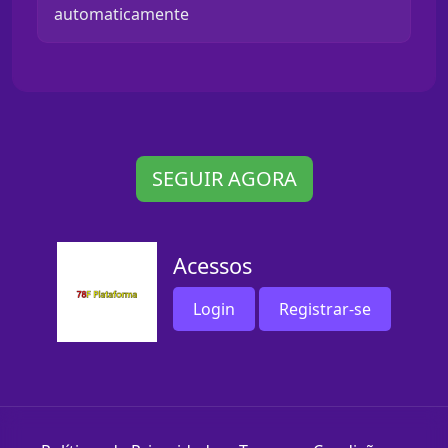
automaticamente
SEGUIR AGORA
Acessos
Login
Registrar-se