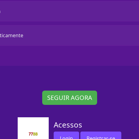
a
aticamente
SEGUIR AGORA
Acessos
Login
Registrar-se