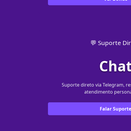
💬 Suporte Di
Cha
Suporte direto via Telegram, r
atendimento persona
Falar Suport