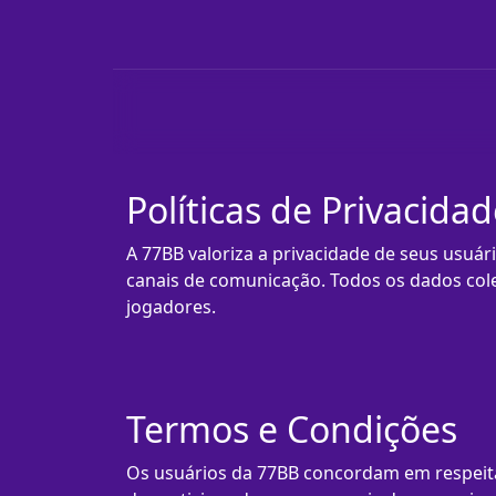
Políticas de Privacida
A 77BB valoriza a privacidade de seus usuá
canais de comunicação. Todos os dados cole
jogadores.
Termos e Condições
Os usuários da 77BB concordam em respeitar