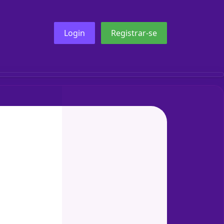
Login
Registrar-se