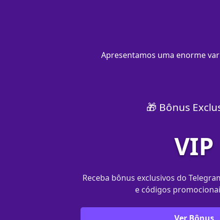
Apresentamos uma enorme varied
🎁 Bônus Exclu
VIP
Receba bônus exclusivos do Telegra
e códigos promocionai
Ver Bônus