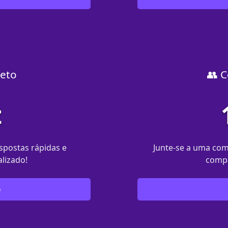
reto
👥 
t
espostas rápidas e
Junte-se a uma com
lizado!
compa
e