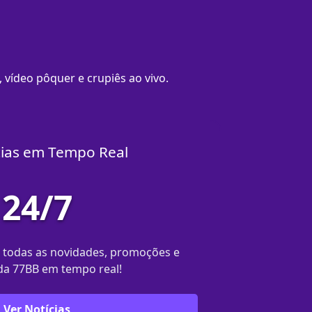
vídeo pôquer e crupiês ao vivo.
cias em Tempo Real
24/7
e todas as novidades, promoções e
da 77BB em tempo real!
Ver Notícias