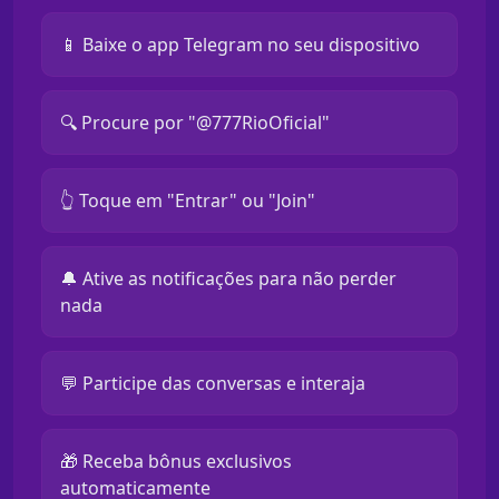
📱 Baixe o app Telegram no seu dispositivo
🔍 Procure por "@777RioOficial"
👆 Toque em "Entrar" ou "Join"
🔔 Ative as notificações para não perder
nada
💬 Participe das conversas e interaja
🎁 Receba bônus exclusivos
automaticamente