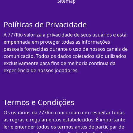
Sitemap
Políticas de Privacidade
A 777Rio valoriza a privacidade de seus usuários e está
empenhada em proteger todas as informações
pessoais fornecidas durante o uso de nossos canais de
comunicação. Todos os dados coletados são utilizados
exclusivamente para fins de melhoria contínua da
experiência de nossos jogadores.
Termos e Condições
Os usuários da 777Rio concordam em respeitar todas
as regras e regulamentos estabelecidos. É importante
ler e entender todos os termos antes de participar de