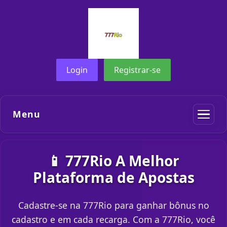
Login
Registrar-se
Menu
📱 777Rio A Melhor
Plataforma de Apostas
Cadastre-se na 777Rio para ganhar bônus no
cadastro e em cada recarga. Com a 777Rio, você