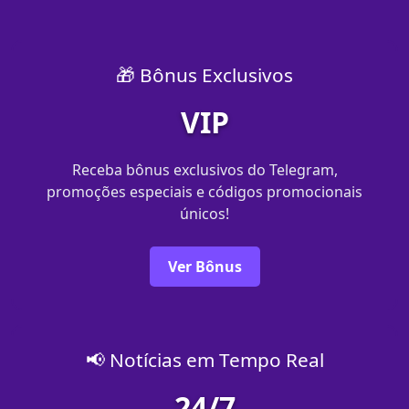
🎁 Bônus Exclusivos
VIP
Receba bônus exclusivos do Telegram,
promoções especiais e códigos promocionais
únicos!
Ver Bônus
📢 Notícias em Tempo Real
24/7