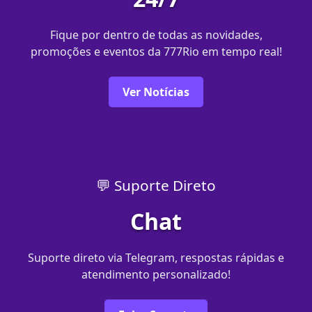
Fique por dentro de todas as novidades,
promoções e eventos da 777Rio em tempo real!
Ver Notícias
💬 Suporte Direto
Chat
Suporte direto via Telegram, respostas rápidas e
atendimento personalizado!