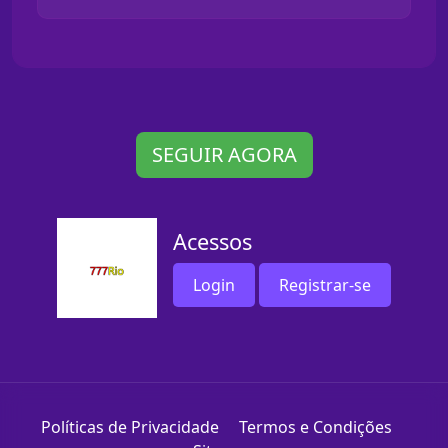
SEGUIR AGORA
Acessos
Login
Registrar-se
Políticas de Privacidade
Termos e Condições