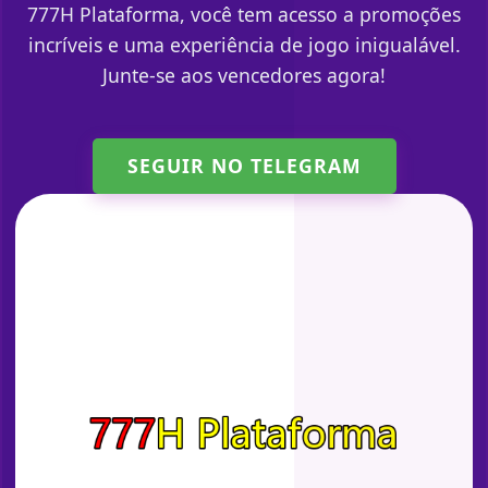
777H Plataforma, você tem acesso a promoções
incríveis e uma experiência de jogo inigualável.
Junte-se aos vencedores agora!
SEGUIR NO TELEGRAM