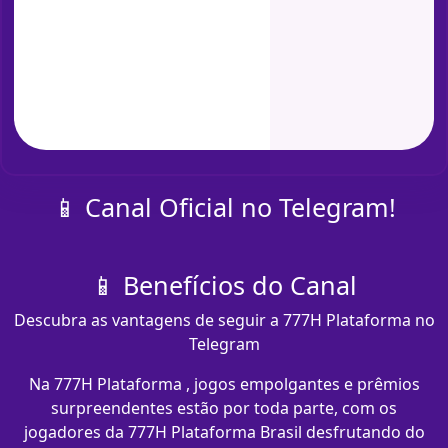
📱 Canal Oficial no Telegram!
📱 Benefícios do Canal
Descubra as vantagens de seguir a 777H Plataforma no
Telegram
Na 777H Plataforma , jogos empolgantes e prêmios
surpreendentes estão por toda parte, com os
jogadores da 777H Plataforma Brasil desfrutando do