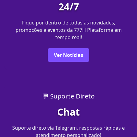
24/7
Fique por dentro de todas as novidades,
promoções e eventos da 777H Plataforma em
tempo real!
Ver Notícias
💬 Suporte Direto
Chat
Suporte direto via Telegram, respostas rápidas e
atendimento personalizado!