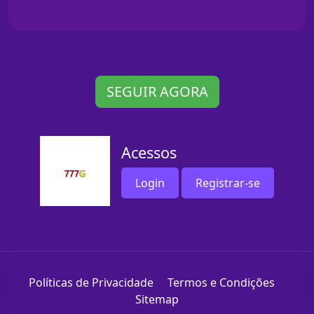
SEGUIR AGORA
Acessos
Login
Registrar-se
Políticas de Privacidade
Termos e Condições
Sitemap