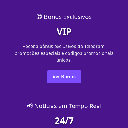
🎁 Bônus Exclusivos
VIP
Receba bônus exclusivos do Telegram,
promoções especiais e códigos promocionais
únicos!
Ver Bônus
📢 Notícias em Tempo Real
24/7