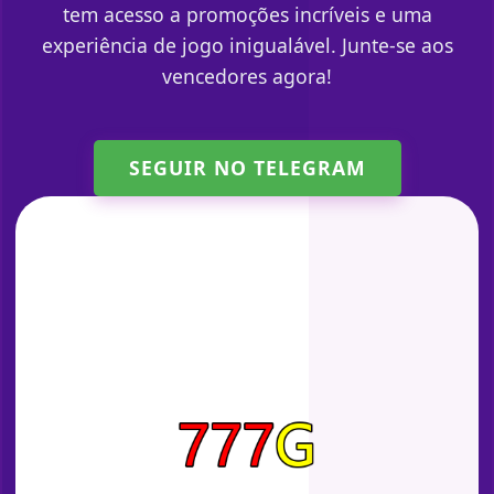
tem acesso a promoções incríveis e uma
experiência de jogo inigualável. Junte-se aos
vencedores agora!
SEGUIR NO TELEGRAM