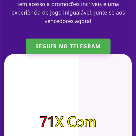
tem acesso a promoções incríveis e uma
experiência de jogo inigualável. Junte-se aos
vencedores agora!
SEGUIR NO TELEGRAM