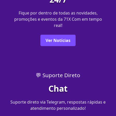
Fique por dentro de todas as novidades,
promoções e eventos da 71X Com em tempo
real!
Ver Notícias
💬 Suporte Direto
Chat
Suporte direto via Telegram, respostas rápidas e
atendimento personalizado!