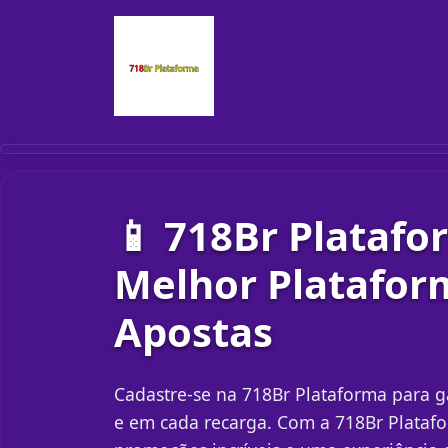
📱 718Br Platafo
Melhor Platafor
Apostas
Cadastre-se na 718Br Plataforma para 
e em cada recarga. Com a 718Br Platafo