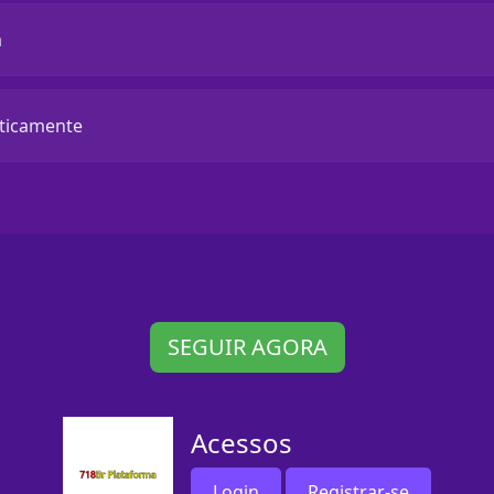
a
aticamente
SEGUIR AGORA
Acessos
Login
Registrar-se