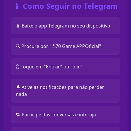
📱 Como Seguir no Telegram
📱 Baixe o app Telegram no seu dispositivo
🔍 Procure por "@70 Game APPOficial"
👆 Toque em "Entrar" ou "Join"
🔔 Ative as notificações para não perder
nada
💬 Participe das conversas e interaja