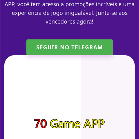
APP, você tem acesso a promoções incríveis e uma
experiência de jogo inigualável. Junte-se aos
vencedores agora!
SEGUIR NO TELEGRAM