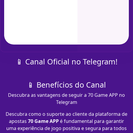
📱 Canal Oficial no Telegram!
📱 Benefícios do Canal
Descubra as vantagens de seguir a 70 Game APP no
Telegram
Descubra como o suporte ao cliente da plataforma de
apostas
70 Game APP
é fundamental para garantir
uma experiência de jogo positiva e segura para todos