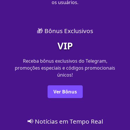
os usuários.
🎁 Bônus Exclusivos
VIP
Receba bônus exclusivos do Telegram,
promoções especiais e códigos promocionais
únicos!
Ver Bônus
📢 Notícias em Tempo Real