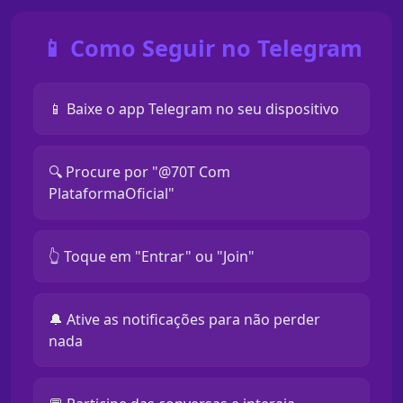
📱 Como Seguir no Telegram
📱 Baixe o app Telegram no seu dispositivo
🔍 Procure por "@70T Com
PlataformaOficial"
👆 Toque em "Entrar" ou "Join"
🔔 Ative as notificações para não perder
nada