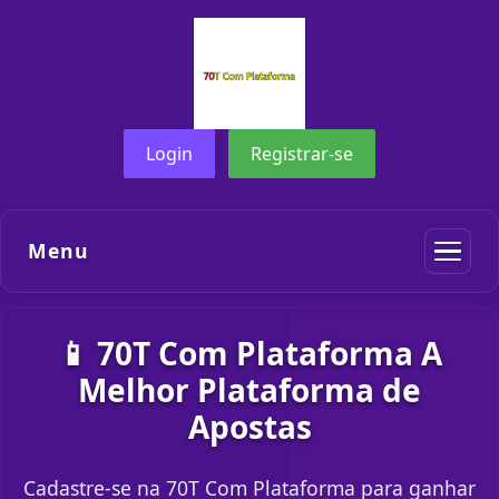
Login
Registrar-se
Menu
📱 70T Com Plataforma A
Melhor Plataforma de
Apostas
Cadastre-se na 70T Com Plataforma para ganhar