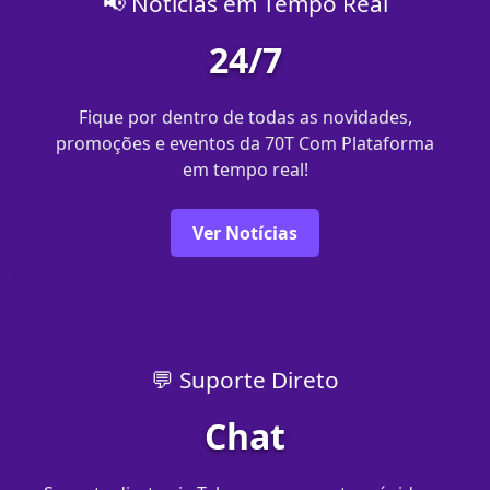
📢 Notícias em Tempo Real
24/7
Fique por dentro de todas as novidades,
promoções e eventos da 70T Com Plataforma
em tempo real!
Ver Notícias
💬 Suporte Direto
Chat