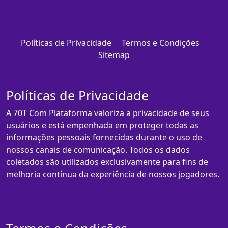
Políticas de Privacidade
Termos e Condições
Sitemap
Políticas de Privacidade
A 70T Com Plataforma valoriza a privacidade de seus
usuários e está empenhada em proteger todas as
informações pessoais fornecidas durante o uso de
nossos canais de comunicação. Todos os dados
coletados são utilizados exclusivamente para fins de
melhoria contínua da experiência de nossos jogadores.