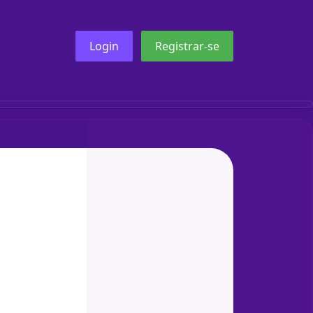
Login
Registrar-se