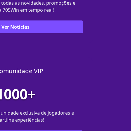
e todas as novidades, promoções e
a 705Win em tempo real!
Ver Notícias
Comunidade VIP
1000+
unidade exclusiva de jogadores e
rtilhe experiências!