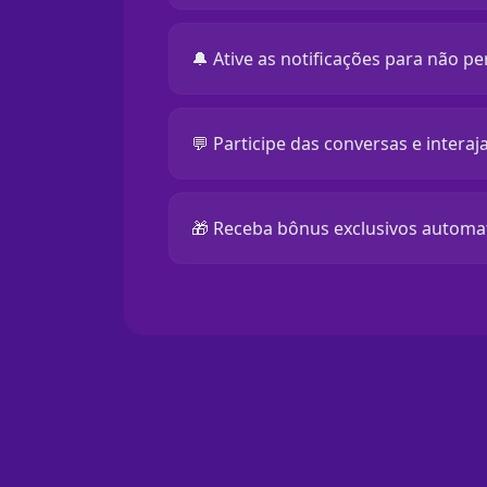
🔔 Ative as notificações para não p
💬 Participe das conversas e interaj
🎁 Receba bônus exclusivos autom