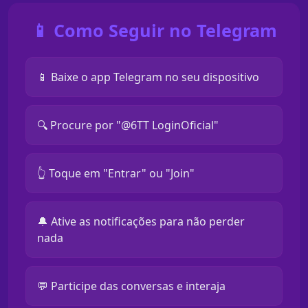
📱 Como Seguir no Telegram
📱 Baixe o app Telegram no seu dispositivo
🔍 Procure por "@6TT LoginOficial"
👆 Toque em "Entrar" ou "Join"
🔔 Ative as notificações para não perder
nada
💬 Participe das conversas e interaja