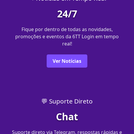
24/7
Fique por dentro de todas as novidades,
promoções e eventos da 6TT Login em tempo
real!
Ver Notícias
💬 Suporte Direto
Chat
Suporte direto via Telegram, respostas rápidas e