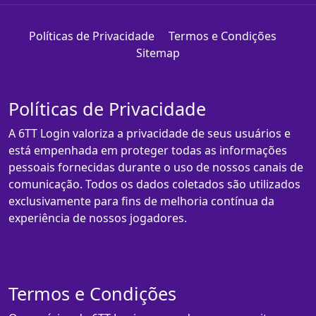
Políticas de Privacidade
Termos e Condições
Sitemap
Políticas de Privacidade
A 6TT Login valoriza a privacidade de seus usuários e
está empenhada em proteger todas as informações
pessoais fornecidas durante o uso de nossos canais de
comunicação. Todos os dados coletados são utilizados
exclusivamente para fins de melhoria contínua da
experiência de nossos jogadores.
Termos e Condições