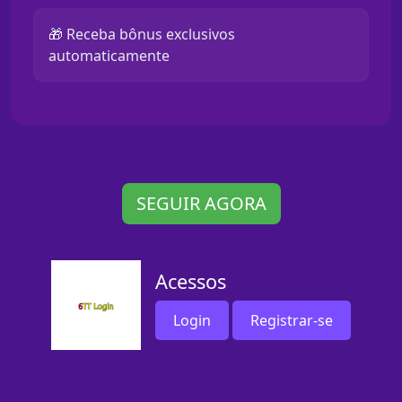
🎁 Receba bônus exclusivos
automaticamente
SEGUIR AGORA
Acessos
Login
Registrar-se