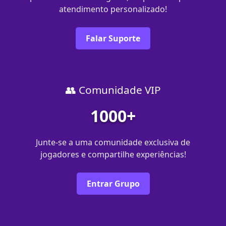
atendimento personalizado!
Falar Suporte
👥 Comunidade VIP
1000+
Junte-se a uma comunidade exclusiva de
jogadores e compartilhe experiências!
Entrar Grupo