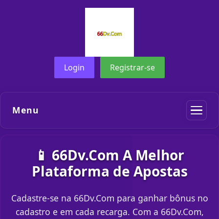
Login
Registrar-se
Menu
📱 66Dv.Com A Melhor
Plataforma de Apostas
Cadastre-se na 66Dv.Com para ganhar bônus no
cadastro e em cada recarga. Com a 66Dv.Com,