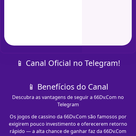
📱 Canal Oficial no Telegram!
📱 Benefícios do Canal
Descubra as vantagens de seguir a 66Dv.Com no
Telegram
Os jogos de cassino da 66Dv.Com são famosos por
exigirem pouco investimento e oferecerem retorno
rápido — a alta chance de ganhar faz da 66Dv.Com