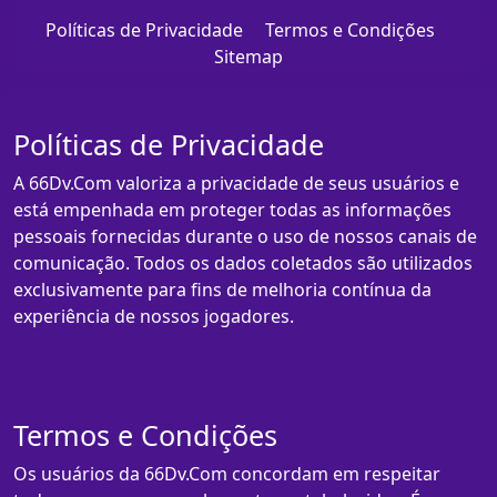
Políticas de Privacidade
Termos e Condições
Sitemap
Políticas de Privacidade
A 66Dv.Com valoriza a privacidade de seus usuários e
está empenhada em proteger todas as informações
pessoais fornecidas durante o uso de nossos canais de
comunicação. Todos os dados coletados são utilizados
exclusivamente para fins de melhoria contínua da
experiência de nossos jogadores.
Termos e Condições
Os usuários da 66Dv.Com concordam em respeitar