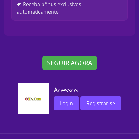
🎁 Receba bônus exclusivos
automaticamente
SEGUIR AGORA
Acessos
Login
Registrar-se