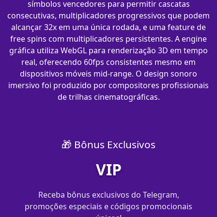
símbolos vencedores para permitir cascatas
consecutivas, multiplicadores progressivos que podem
alcançar 32x em uma única rodada, e uma feature de
free spins com multiplicadores persistentes. A engine
gráfica utiliza WebGL para renderização 3D em tempo
real, oferecendo 60fps consistentes mesmo em
dispositivos móveis mid-range. O design sonoro
imersivo foi produzido por compositores profissionais
de trilhas cinematográficas.
🎁 Bônus Exclusivos
VIP
Receba bônus exclusivos do Telegram,
promoções especiais e códigos promocionais