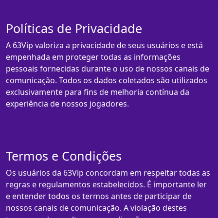
Políticas de Privacidade
A 63Vip valoriza a privacidade de seus usuários e está
empenhada em proteger todas as informações
pessoais fornecidas durante o uso de nossos canais de
comunicação. Todos os dados coletados são utilizados
exclusivamente para fins de melhoria contínua da
experiência de nossos jogadores.
Termos e Condições
Os usuários da 63Vip concordam em respeitar todas as
regras e regulamentos estabelecidos. É importante ler
e entender todos os termos antes de participar de
nossos canais de comunicação. A violação destes