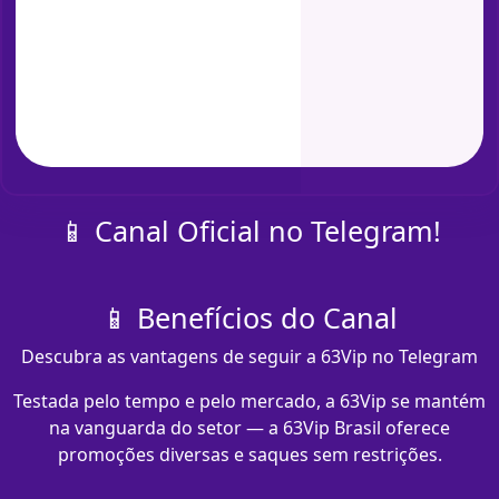
📱 Canal Oficial no Telegram!
📱 Benefícios do Canal
Descubra as vantagens de seguir a 63Vip no Telegram
Testada pelo tempo e pelo mercado, a 63Vip se mantém
na vanguarda do setor — a 63Vip Brasil oferece
promoções diversas e saques sem restrições.