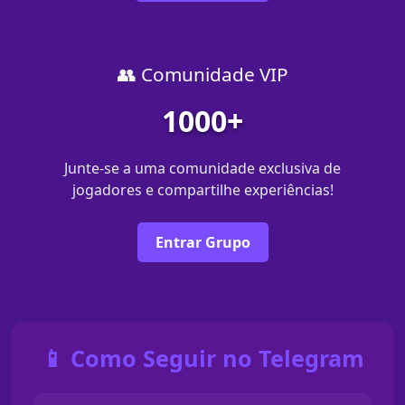
👥 Comunidade VIP
1000+
Junte-se a uma comunidade exclusiva de
jogadores e compartilhe experiências!
Entrar Grupo
📱 Como Seguir no Telegram