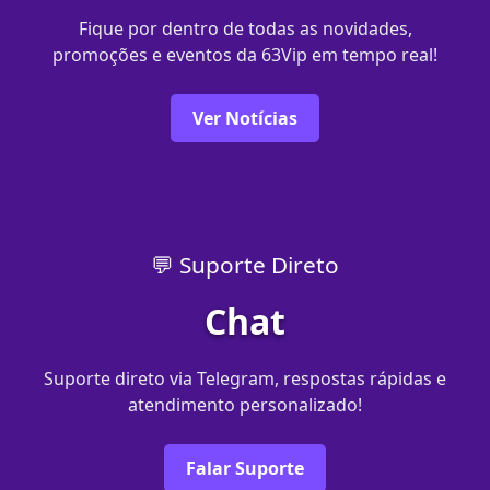
Fique por dentro de todas as novidades,
promoções e eventos da 63Vip em tempo real!
Ver Notícias
💬 Suporte Direto
Chat
Suporte direto via Telegram, respostas rápidas e
atendimento personalizado!
Falar Suporte