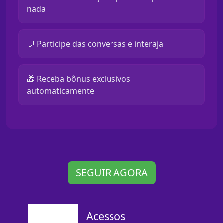
nada
💬 Participe das conversas e interaja
🎁 Receba bônus exclusivos
automaticamente
SEGUIR AGORA
Acessos