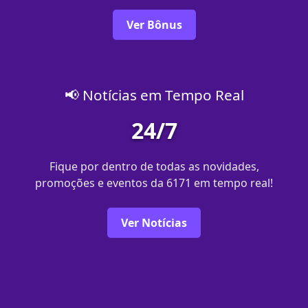
Ver Bônus
📢 Notícias em Tempo Real
24/7
Fique por dentro de todas as novidades,
promoções e eventos da 6171 em tempo real!
Ver Notícias