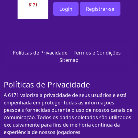
Login
Registrar-se
Políticas de Privacidade
Termos e Condições
Sitemap
Políticas de Privacidade
A 6171 valoriza a privacidade de seus usuários e está
empenhada em proteger todas as informações
pessoais fornecidas durante o uso de nossos canais de
comunicação. Todos os dados coletados são utilizados
exclusivamente para fins de melhoria contínua da
experiência de nossos jogadores.