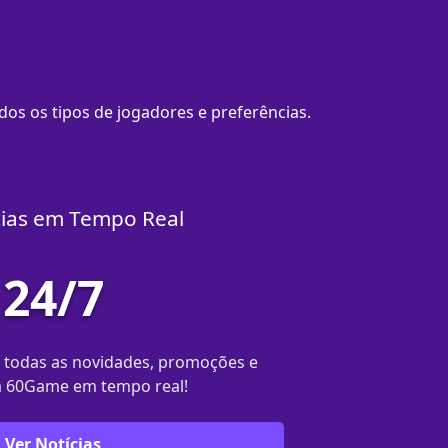
os os tipos de jogadores e preferências.
cias em Tempo Real
24/7
e todas as novidades, promoções e
a 60Game em tempo real!
Ver Notícias