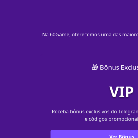
Na 60Game, oferecemos uma das maiores b
🎁 Bônus Exclu
VIP
Receba bônus exclusivos do Telegra
e códigos promocionai
Ver Bônus