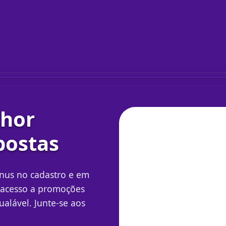
lhor
postas
nus no cadastro e em
 acesso a promoções
ualável. Junte-se aos