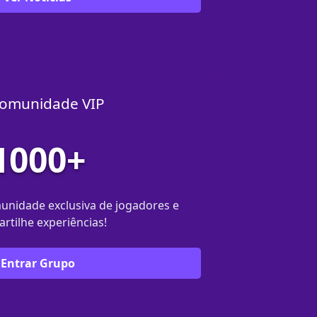
Comunidade VIP
1000+
unidade exclusiva de jogadores e
rtilhe experiências!
Entrar Grupo