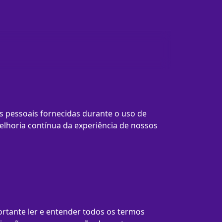
s pessoais fornecidas durante o uso de
elhoria contínua da experiência de nossos
rtante ler e entender todos os termos