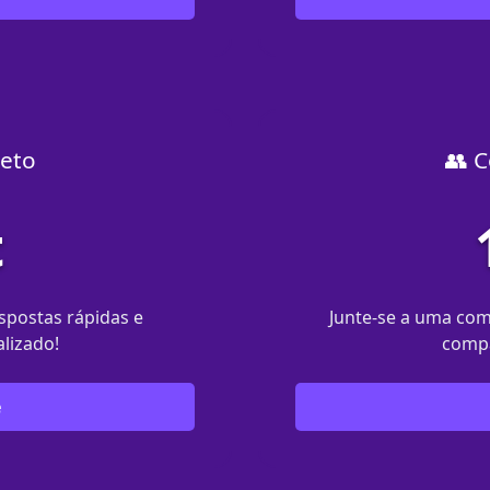
reto
👥 
t
espostas rápidas e
Junte-se a uma com
lizado!
compa
e