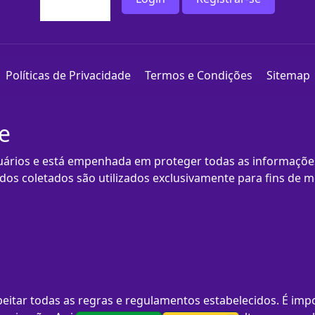
Políticas de Privacidade
Termos e Condições
Sitemap
de
suários e está empenhada em proteger todas as informaçõe
os coletados são utilizados exclusivamente para fins de m
tar todas as regras e regulamentos estabelecidos. É impo