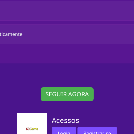
a
aticamente
SEGUIR AGORA
Acessos
Login
Registrar-se