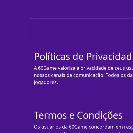
Políticas de Privacida
A 60Game valoriza a privacidade de seus u
nossos canais de comunicação. Todos os dad
jogadores.
Termos e Condições
Os usuários da 60Game concordam em respei