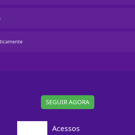
a
aticamente
SEGUIR AGORA
Acessos