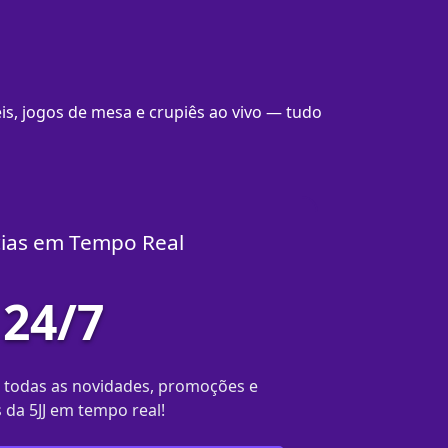
ueis, jogos de mesa e crupiês ao vivo — tudo
cias em Tempo Real
24/7
e todas as novidades, promoções e
 da 5JJ em tempo real!