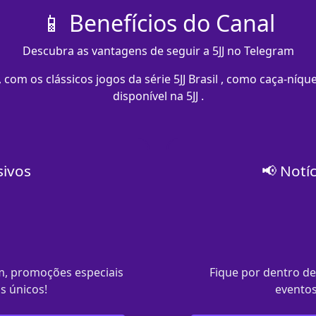
📱 Benefícios do Canal
Descubra as vantagens de seguir a 5JJ no Telegram
 com os clássicos jogos da série 5JJ Brasil , como caça-níq
disponível na 5JJ .
sivos
📢 Notí
m, promoções especiais
Fique por dentro d
s únicos!
eventos