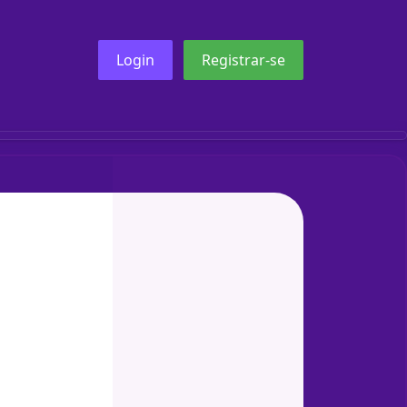
Login
Registrar-se