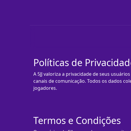
Políticas de Privacida
A 5JJ valoriza a privacidade de seus usuár
canais de comunicação. Todos os dados cole
jogadores.
Termos e Condições