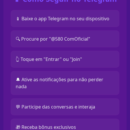
📱 Baixe o app Telegram no seu dispositivo
🔍 Procure por "@580 ComOficial"
👆 Toque em "Entrar" ou "Join"
🔔 Ative as notificações para não perder
nada
💬 Participe das conversas e interaja
🎁 Receba bônus exclusivos