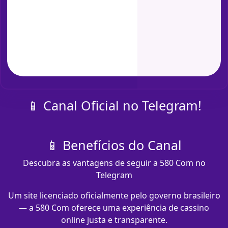
📱 Canal Oficial no Telegram!
📱 Benefícios do Canal
Descubra as vantagens de seguir a 580 Com no
Telegram
Um site licenciado oficialmente pelo governo brasileiro
— a 580 Com oferece uma experiência de cassino
online justa e transparente.