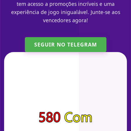
tem acesso a promoções incríveis e uma
experiência de jogo inigualável. Junte-se aos
vencedores agora!
SEGUIR NO TELEGRAM