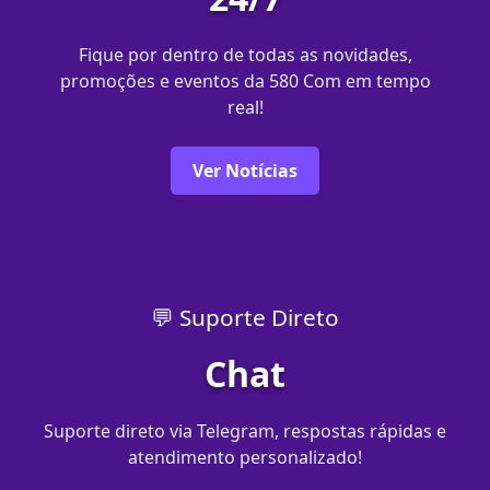
Fique por dentro de todas as novidades,
promoções e eventos da 580 Com em tempo
real!
Ver Notícias
💬 Suporte Direto
Chat
Suporte direto via Telegram, respostas rápidas e
atendimento personalizado!