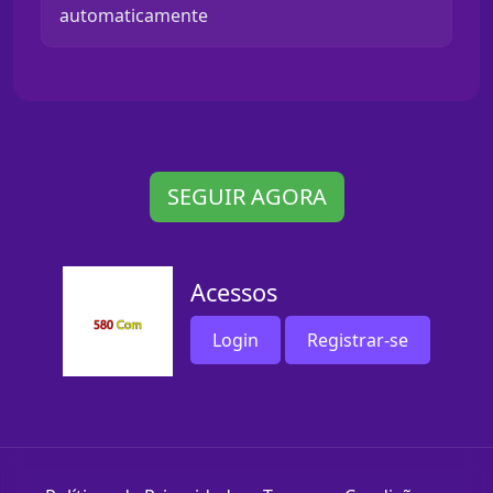
automaticamente
SEGUIR AGORA
Acessos
Login
Registrar-se