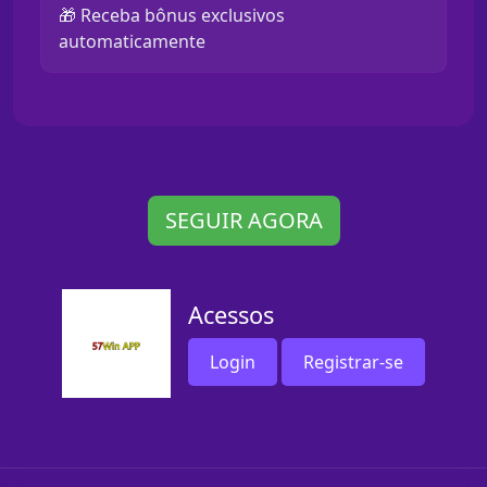
🎁 Receba bônus exclusivos
automaticamente
SEGUIR AGORA
Acessos
Login
Registrar-se