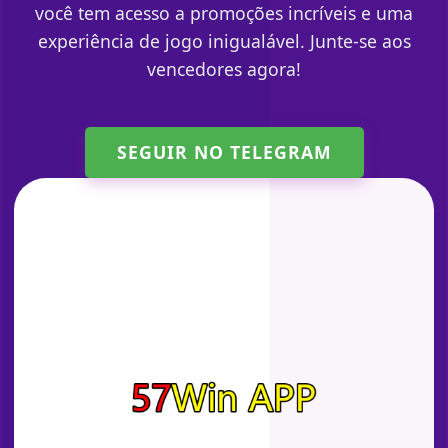
você tem acesso a promoções incríveis e uma
experiência de jogo inigualável. Junte-se aos
vencedores agora!
SEGUIR NO TELEGRAM