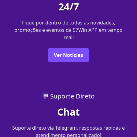
24/7
Fique por dentro de todas as novidades,
promoções e eventos da 57Win APP em tempo
real!
Ver Notícias
💬 Suporte Direto
Chat
Suporte direto via Telegram, respostas rápidas e
atendimento personalizado!