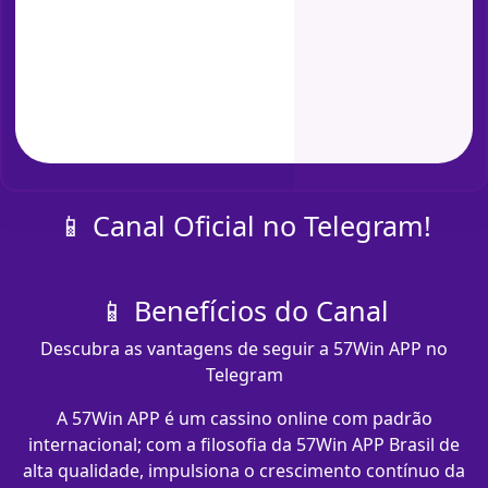
📱 Canal Oficial no Telegram!
📱 Benefícios do Canal
Descubra as vantagens de seguir a 57Win APP no
Telegram
A 57Win APP é um cassino online com padrão
internacional; com a filosofia da 57Win APP Brasil de
alta qualidade, impulsiona o crescimento contínuo da