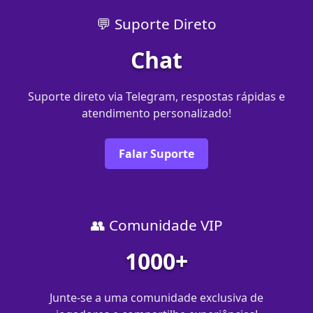
💬 Suporte Direto
Chat
Suporte direto via Telegram, respostas rápidas e
atendimento personalizado!
Falar Suporte
👥 Comunidade VIP
1000+
Junte-se a uma comunidade exclusiva de