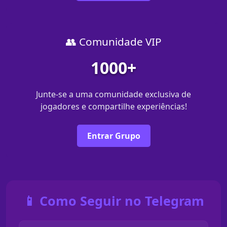
👥 Comunidade VIP
1000+
Junte-se a uma comunidade exclusiva de
jogadores e compartilhe experiências!
Entrar Grupo
📱 Como Seguir no Telegram