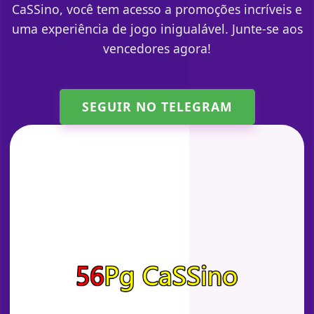
CaSSino, você tem acesso a promoções incríveis e
uma experiência de jogo inigualável. Junte-se aos
vencedores agora!
SEGUIR NO TELEGRAM