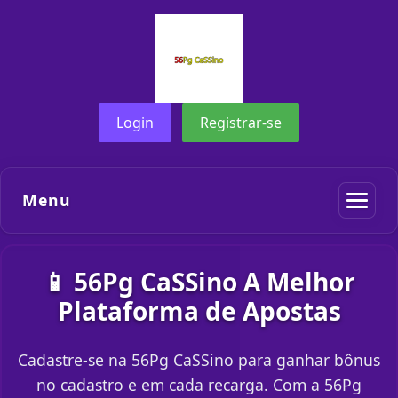
Login
Registrar-se
Menu
📱 56Pg CaSSino A Melhor
Plataforma de Apostas
Cadastre-se na 56Pg CaSSino para ganhar bônus
no cadastro e em cada recarga. Com a 56Pg