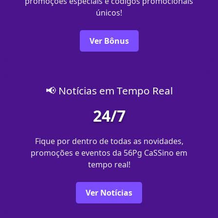
promoções especiais e códigos promocionais
únicos!
Ver Bônus
📢 Notícias em Tempo Real
24/7
Fique por dentro de todas as novidades,
promoções e eventos da 56Pg CaSSino em
tempo real!
Ver Notícias