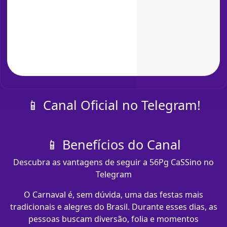
📱 Canal Oficial no Telegram!
📱 Benefícios do Canal
Descubra as vantagens de seguir a 56Pg CaSSino no
Telegram
O Carnaval é, sem dúvida, uma das festas mais
tradicionais e alegres do Brasil. Durante esses dias, as
pessoas buscam diversão, folia e momentos