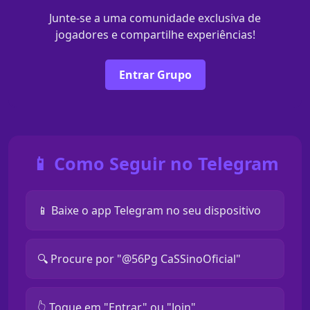
Junte-se a uma comunidade exclusiva de
jogadores e compartilhe experiências!
Entrar Grupo
📱 Como Seguir no Telegram
📱 Baixe o app Telegram no seu dispositivo
🔍 Procure por "@56Pg CaSSinoOficial"
👆 Toque em "Entrar" ou "Join"