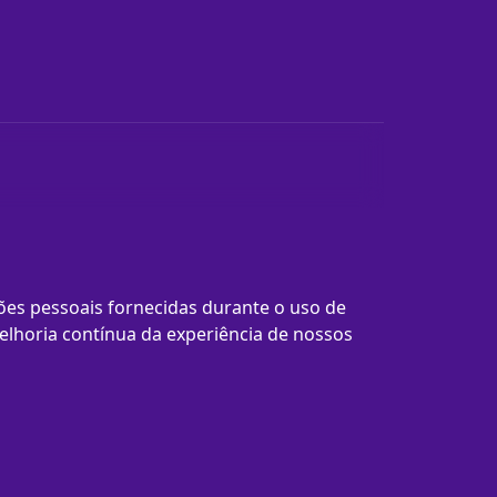
ões pessoais fornecidas durante o uso de
elhoria contínua da experiência de nossos