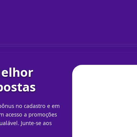
elhor
postas
bônus no cadastro e em
em acesso a promoções
ualável. Junte-se aos