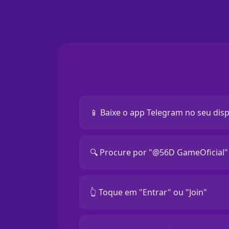
📱 Baixe o app Telegram no seu disp
🔍 Procure por "@56D GameOficial"
👆 Toque em "Entrar" ou "Join"