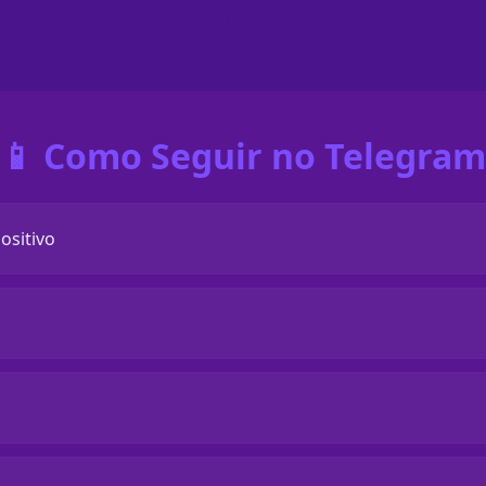
📱 Como Seguir no Telegram
ositivo