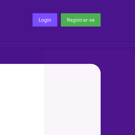
Login
Registrar-se