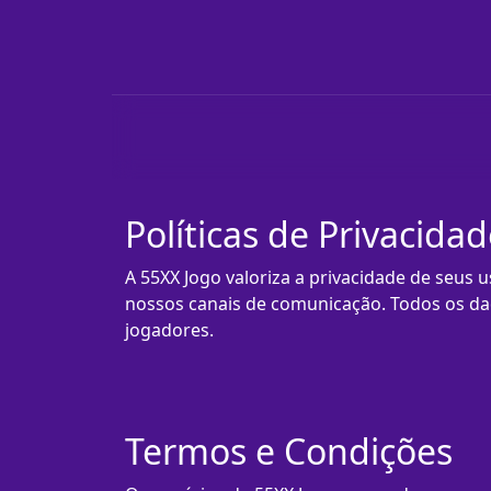
Políticas de Privacida
A 55XX Jogo valoriza a privacidade de seus
nossos canais de comunicação. Todos os dad
jogadores.
Termos e Condições