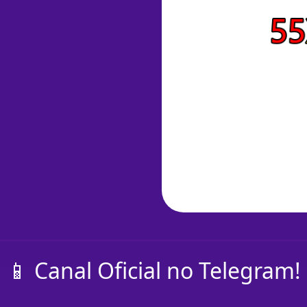
📱 Canal Oficial no Telegram!