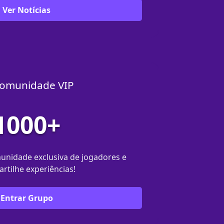
Ver Notícias
Comunidade VIP
1000+
unidade exclusiva de jogadores e
rtilhe experiências!
Entrar Grupo