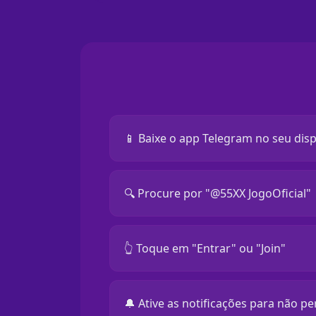
📱 Baixe o app Telegram no seu disp
🔍 Procure por "@55XX JogoOficial"
👆 Toque em "Entrar" ou "Join"
🔔 Ative as notificações para não p