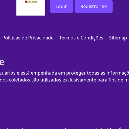
Login
Registrar-se
Políticas de Privacidade
Termos e Condições
Sitemap
de
 usuários e está empenhada em proteger todas as informaçõ
os coletados são utilizados exclusivamente para fins de m