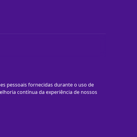
es pessoais fornecidas durante o uso de
elhoria contínua da experiência de nossos