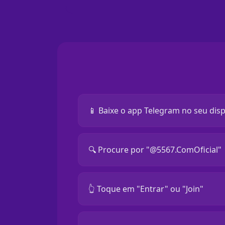
📱 Baixe o app Telegram no seu disp
🔍 Procure por "@5567.ComOficial"
👆 Toque em "Entrar" ou "Join"