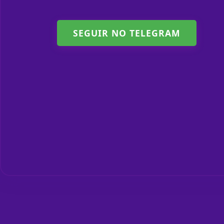
SEGUIR NO TELEGRAM