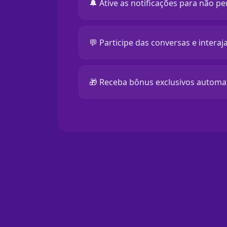
🔔 Ative as notificações para não p
💬 Participe das conversas e interaj
🎁 Receba bônus exclusivos autom