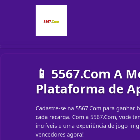
📱 5567.Com A M
Plataforma de A
Cadastre-se na 5567.Com para ganhar 
cada recarga. Com a 5567.Com, você t
incríveis e uma experiência de jogo inig
vencedores agora!