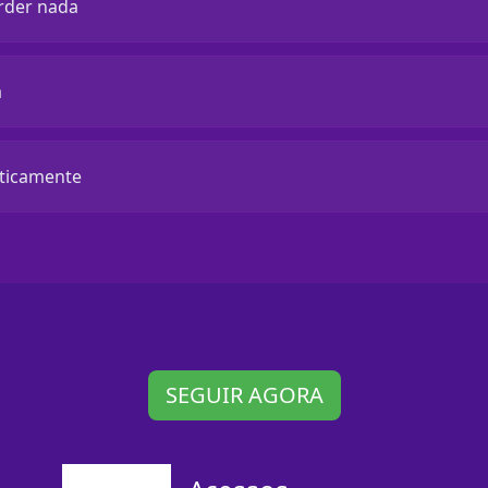
erder nada
a
aticamente
SEGUIR AGORA