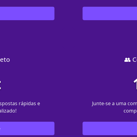
reto
👥 
t
espostas rápidas e
Junte-se a uma com
lizado!
compa
e