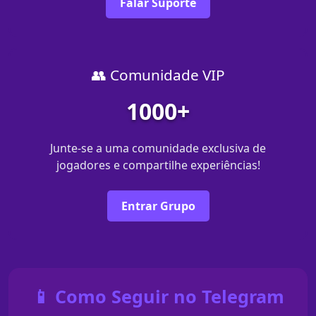
Falar Suporte
👥 Comunidade VIP
1000+
Junte-se a uma comunidade exclusiva de
jogadores e compartilhe experiências!
Entrar Grupo
📱 Como Seguir no Telegram