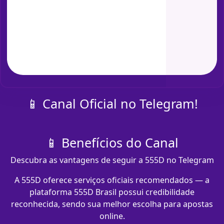
📱 Canal Oficial no Telegram!
📱 Benefícios do Canal
Descubra as vantagens de seguir a 555D no Telegram
A 555D oferece serviços oficiais recomendados — a
plataforma 555D Brasil possui credibilidade
reconhecida, sendo sua melhor escolha para apostas
online.