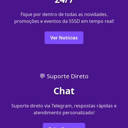
Fique por dentro de todas as novidades,
promoções e eventos da 555D em tempo real!
Ver Notícias
💬 Suporte Direto
Chat
Suporte direto via Telegram, respostas rápidas e
atendimento personalizado!