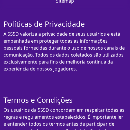
Sitemap
Políticas de Privacidade
A 555D valoriza a privacidade de seus usuários e está
empenhada em proteger todas as informações
pessoais fornecidas durante o uso de nossos canais de
comunicação. Todos os dados coletados são utilizados
exclusivamente para fins de melhoria contínua da
experiência de nossos jogadores.
Termos e Condições
Os usuários da 555D concordam em respeitar todas as
regras e regulamentos estabelecidos. É importante ler
e entender todos os termos antes de participar de