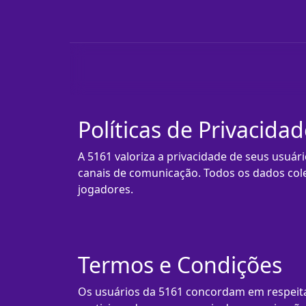
Políticas de Privacida
A 5161 valoriza a privacidade de seus usuá
canais de comunicação. Todos os dados cole
jogadores.
Termos e Condições
Os usuários da 5161 concordam em respeitar