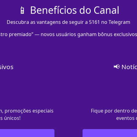
📱 Benefícios do Canal
Descubra as vantagens de seguir a 5161 no Telegram
tro premiado” — novos usuários ganham bônus exclusivos d
sivos
📢 Notí
m, promoções especiais
Fique por dentro d
s únicos!
eventos 