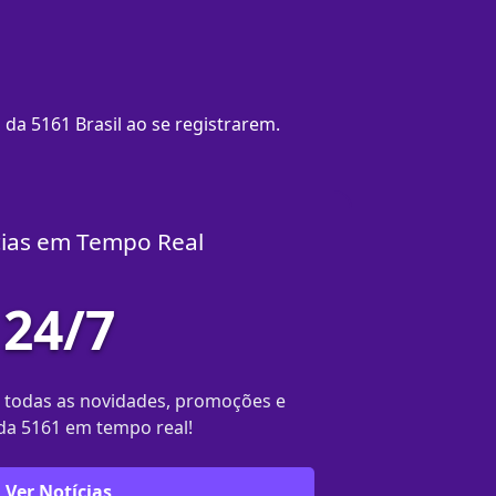
a 5161 Brasil ao se registrarem.
cias em Tempo Real
24/7
e todas as novidades, promoções e
da 5161 em tempo real!
Ver Notícias