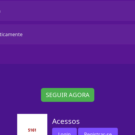
a
aticamente
SEGUIR AGORA
Acessos
Login
Registrar-se