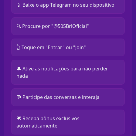
📱 Baixe o app Telegram no seu dispositivo
🔍 Procure por "@505BrlOficial"
👆 Toque em "Entrar" ou "Join"
🔔 Ative as notificações para não perder
nada
💬 Participe das conversas e interaja
🎁 Receba bônus exclusivos
automaticamente