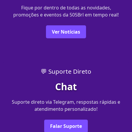
Fique por dentro de todas as novidades,
promoções e eventos da 505Brl em tempo real!
Ver Notícias
💬 Suporte Direto
Chat
Suporte direto via Telegram, respostas rápidas e
atendimento personalizado!
Falar Suporte