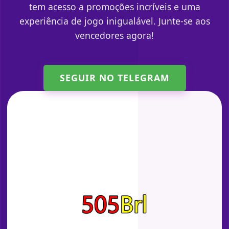
tem acesso a promoções incríveis e uma
experiência de jogo inigualável. Junte-se aos
vencedores agora!
SEGUIR NO TELEGRAM