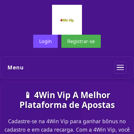
Login
Registrar-se
Menu
📱 4Win Vip A Melhor
Plataforma de Apostas
Cadastre-se na 4Win Vip para ganhar bônus no
cadastro e em cada recarga. Com a 4Win Vip, você