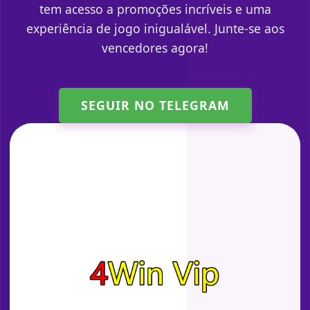
tem acesso a promoções incríveis e uma
experiência de jogo inigualável. Junte-se aos
vencedores agora!
SEGUIR NO TELEGRAM