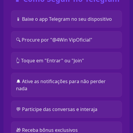
📱 Baixe o app Telegram no seu dispositivo
🔍 Procure por "@4Win VipOficial"
👆 Toque em "Entrar" ou "Join"
🔔 Ative as notificações para não perder
nada
💬 Participe das conversas e interaja
🎁 Receba bônus exclusivos