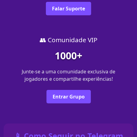
Falar Suporte
👥 Comunidade VIP
1000+
Junte-se a uma comunidade exclusiva de
jogadores e compartilhe experiências!
Entrar Grupo
📱 Como Seguir no Telegram