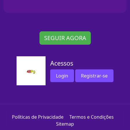
SEGUIR AGORA
Acessos
Login
Registrar-se
Políticas de Privacidade
Termos e Condições
Sitemap