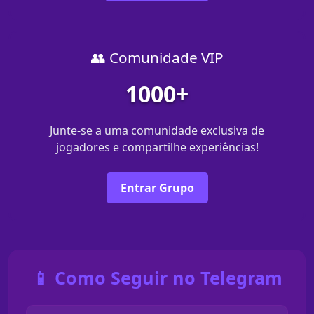
👥 Comunidade VIP
1000+
Junte-se a uma comunidade exclusiva de
jogadores e compartilhe experiências!
Entrar Grupo
📱 Como Seguir no Telegram