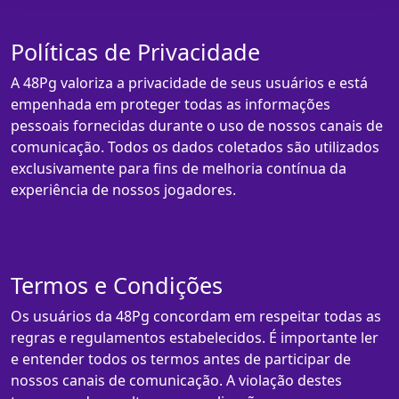
Políticas de Privacidade
A 48Pg valoriza a privacidade de seus usuários e está
empenhada em proteger todas as informações
pessoais fornecidas durante o uso de nossos canais de
comunicação. Todos os dados coletados são utilizados
exclusivamente para fins de melhoria contínua da
experiência de nossos jogadores.
Termos e Condições
Os usuários da 48Pg concordam em respeitar todas as
regras e regulamentos estabelecidos. É importante ler
e entender todos os termos antes de participar de
nossos canais de comunicação. A violação destes