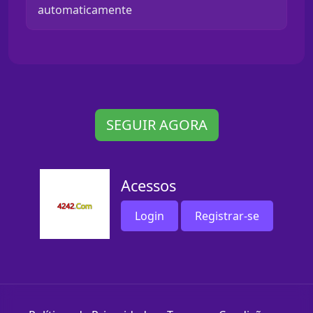
automaticamente
SEGUIR AGORA
Acessos
Login
Registrar-se