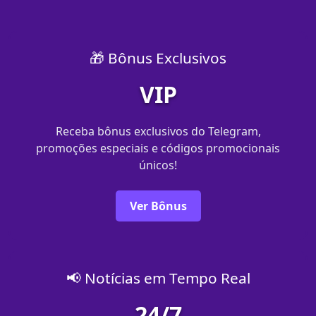
🎁 Bônus Exclusivos
VIP
Receba bônus exclusivos do Telegram,
promoções especiais e códigos promocionais
únicos!
Ver Bônus
📢 Notícias em Tempo Real
24/7