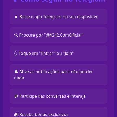
📱 Baixe o app Telegram no seu dispositivo
🔍 Procure por "@4242.ComOficial"
👆 Toque em "Entrar" ou "Join"
🔔 Ative as notificações para não perder
nada
💬 Participe das conversas e interaja
🎁 Receba bônus exclusivos