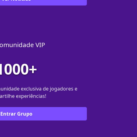
Comunidade VIP
1000+
unidade exclusiva de jogadores e
rtilhe experiências!
Entrar Grupo