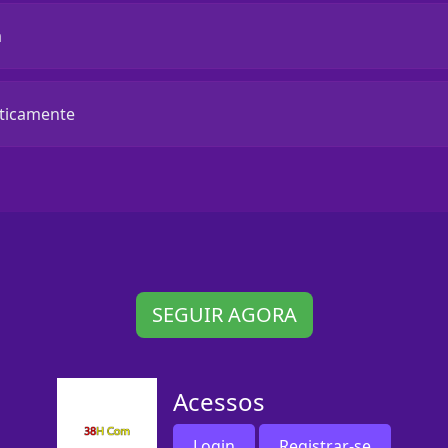
a
aticamente
SEGUIR AGORA
Acessos
Login
Registrar-se