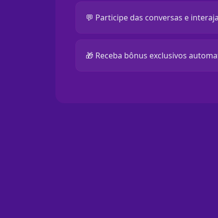
💬 Participe das conversas e interaj
🎁 Receba bônus exclusivos autom