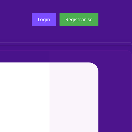
Login
Registrar-se