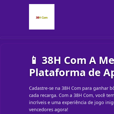
📱 38H Com A Me
Plataforma de A
Cadastre-se na 38H Com para ganhar b
cada recarga. Com a 38H Com, você te
incríveis e uma experiência de jogo inig
vencedores agora!