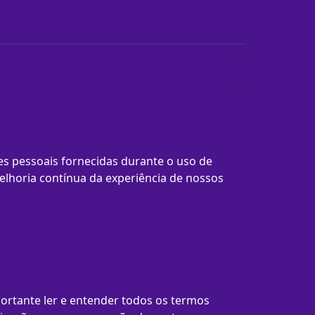
s pessoais fornecidas durante o uso de
elhoria contínua da experiência de nossos
ortante ler e entender todos os termos