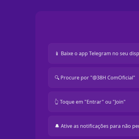
📱 Baixe o app Telegram no seu disp
🔍 Procure por "@38H ComOficial"
👆 Toque em "Entrar" ou "Join"
🔔 Ative as notificações para não p