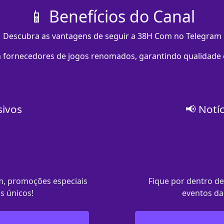
📱 Benefícios do Canal
Descubra as vantagens de seguir a 38H Com no Telegram
fornecedores de jogos renomados, garantindo qualidade e
sivos
📢 Notí
m, promoções especiais
Fique por dentro d
s únicos!
eventos da