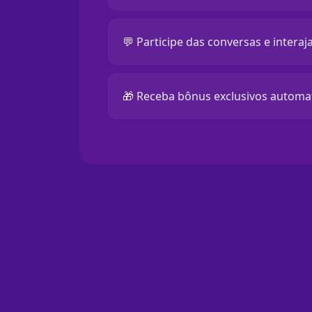
💬 Participe das conversas e interaj
🎁 Receba bônus exclusivos autom