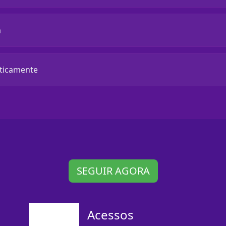
a
aticamente
SEGUIR AGORA
Acessos