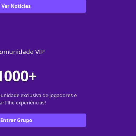
Ver Notícias
Comunidade VIP
1000+
unidade exclusiva de jogadores e
rtilhe experiências!
Entrar Grupo