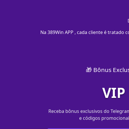
Na 389Win APP , cada cliente é tratado 
🎁 Bônus Exclu
VIP
Receba bônus exclusivos do Telegra
e códigos promocionai