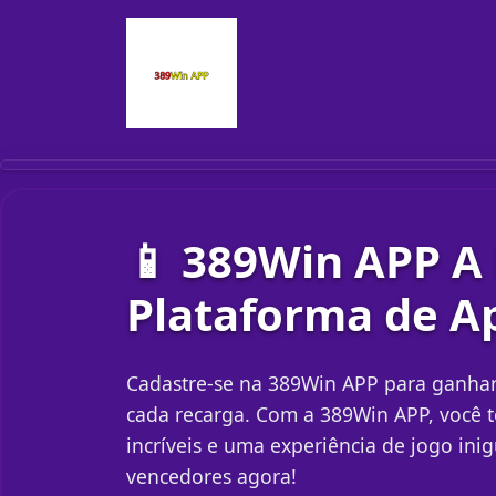
📱 389Win APP A
Plataforma de A
Cadastre-se na 389Win APP para ganha
cada recarga. Com a 389Win APP, você 
incríveis e uma experiência de jogo inig
vencedores agora!