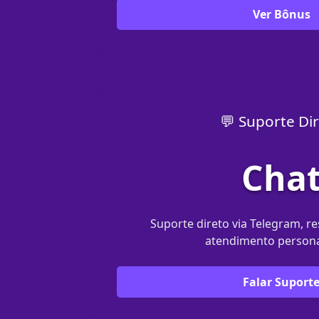
Ver Bônus
💬 Suporte Di
Cha
Suporte direto via Telegram, r
atendimento persona
Falar Suport