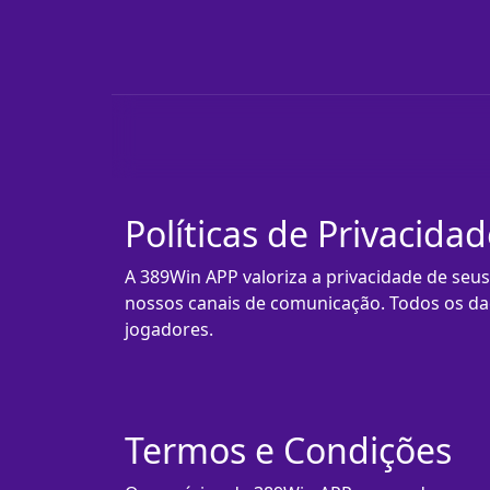
Políticas de Privacida
A 389Win APP valoriza a privacidade de seu
nossos canais de comunicação. Todos os dad
jogadores.
Termos e Condições