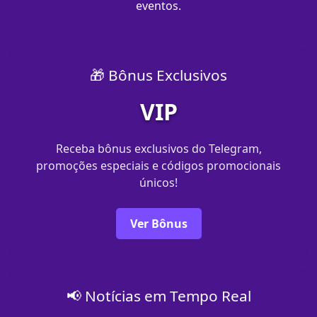
eventos.
🎁 Bônus Exclusivos
VIP
Receba bônus exclusivos do Telegram,
promoções especiais e códigos promocionais
únicos!
Ver Bônus
📢 Notícias em Tempo Real