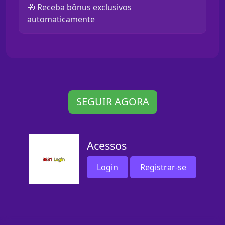
🎁 Receba bônus exclusivos
automaticamente
SEGUIR AGORA
Acessos
Login
Registrar-se