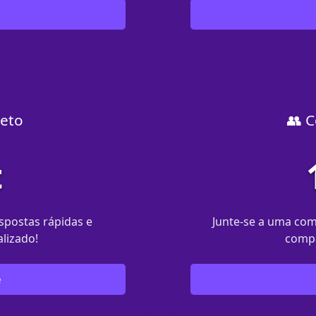
reto
👥 
t
espostas rápidas e
Junte-se a uma com
lizado!
compa
e