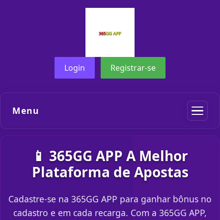
Login
Registrar-se
Menu
📱 365GG APP A Melhor
Plataforma de Apostas
Cadastre-se na 365GG APP para ganhar bônus no
cadastro e em cada recarga. Com a 365GG APP,