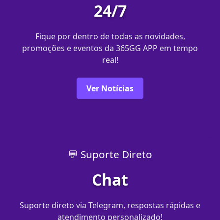
24/7
Fique por dentro de todas as novidades,
promoções e eventos da 365GG APP em tempo
real!
Ver Notícias
💬 Suporte Direto
Chat
Suporte direto via Telegram, respostas rápidas e
atendimento personalizado!