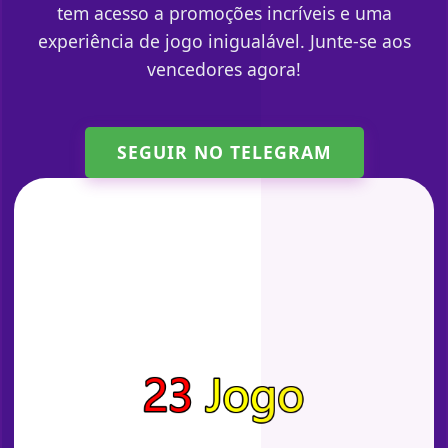
tem acesso a promoções incríveis e uma
experiência de jogo inigualável. Junte-se aos
vencedores agora!
SEGUIR NO TELEGRAM