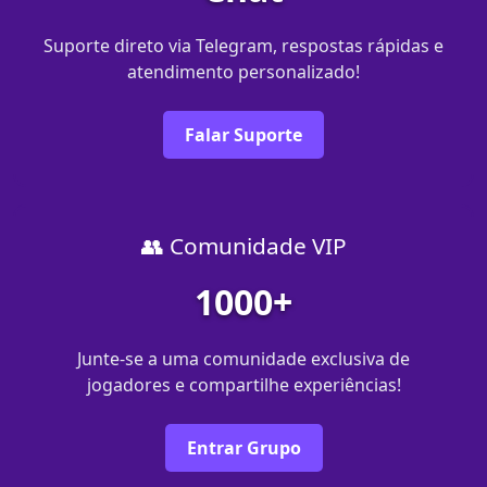
Suporte direto via Telegram, respostas rápidas e
atendimento personalizado!
Falar Suporte
👥 Comunidade VIP
1000+
Junte-se a uma comunidade exclusiva de
jogadores e compartilhe experiências!
Entrar Grupo