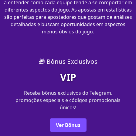
a entender como cada equipe tende a se comportar em
diferentes aspectos do jogo. As apostas em estatísticas
são perfeitas para apostadores que gostam de análises
detalhadas e buscam oportunidades em aspectos
menos óbvios do jogo.
🎁 Bônus Exclusivos
VIP
Receba bônus exclusivos do Telegram,
promoções especiais e códigos promocionais
únicos!
Ver Bônus