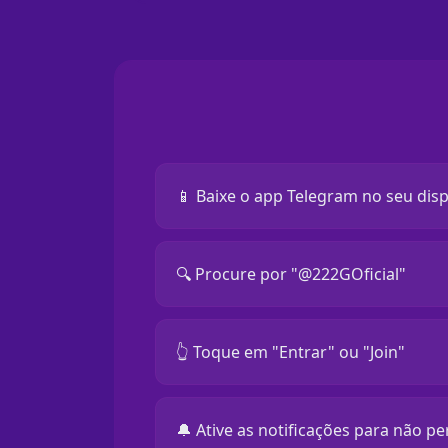
📱 Baixe o app Telegram no seu disp
🔍 Procure por "@222GOficial"
👆 Toque em "Entrar" ou "Join"
🔔 Ative as notificações para não p