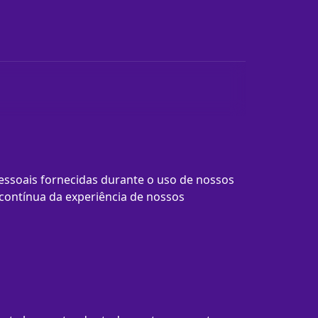
essoais fornecidas durante o uso de nossos
 contínua da experiência de nossos