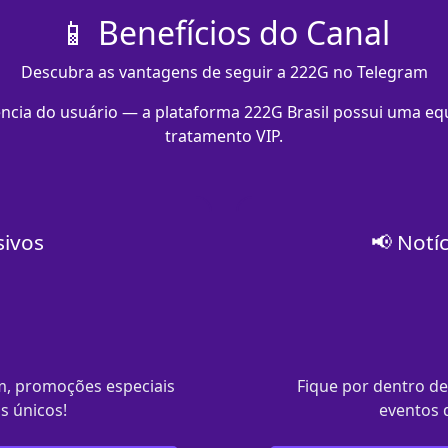
📱 Benefícios do Canal
Descubra as vantagens de seguir a 222G no Telegram
ncia do usuário — a plataforma 222G Brasil possui uma equ
tratamento VIP.
sivos
📢 Notí
m, promoções especiais
Fique por dentro d
s únicos!
eventos 