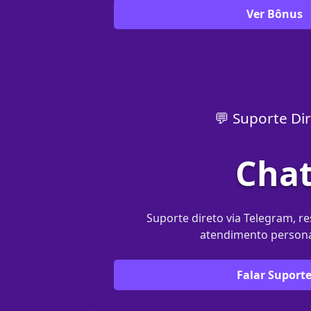
Ver Bônus
💬 Suporte Di
Cha
Suporte direto via Telegram, r
atendimento persona
Falar Suport