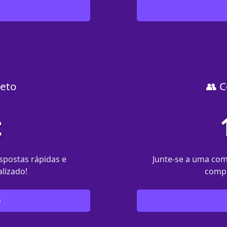
reto
👥 
t
espostas rápidas e
Junte-se a uma com
lizado!
compa
e