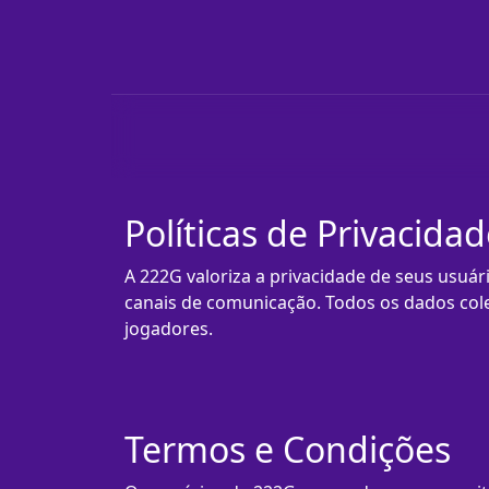
Políticas de Privacida
A 222G valoriza a privacidade de seus usuá
canais de comunicação. Todos os dados cole
jogadores.
Termos e Condições