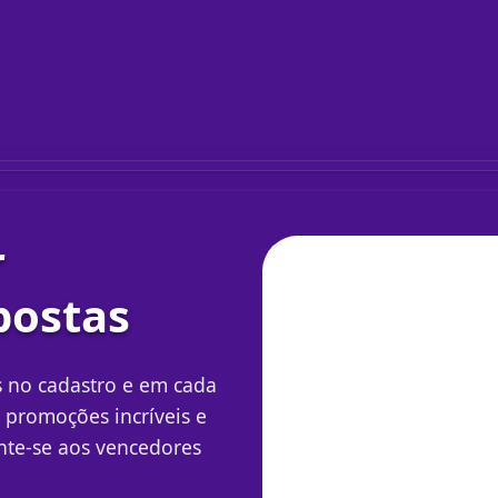
r
postas
 no cadastro e em cada
 promoções incríveis e
unte-se aos vencedores