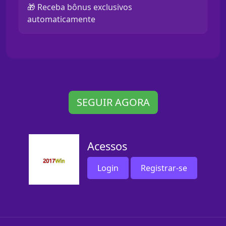
🎁 Receba bônus exclusivos
automaticamente
SEGUIR AGORA
Acessos
Login
Registrar-se