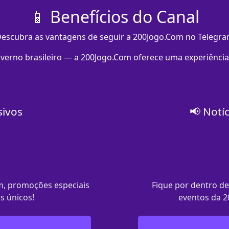
📱 Benefícios do Canal
escubra as vantagens de seguir a 200Jogo.Com no Telegr
overno brasileiro — a 200Jogo.Com oferece uma experiência 
sivos
📢 Notí
m, promoções especiais
Fique por dentro d
s únicos!
eventos da 2