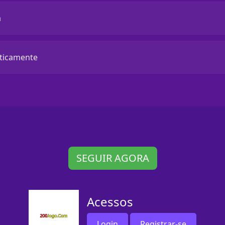
a
aticamente
SEGUIR AGORA
Acessos
Login
Registrar-se