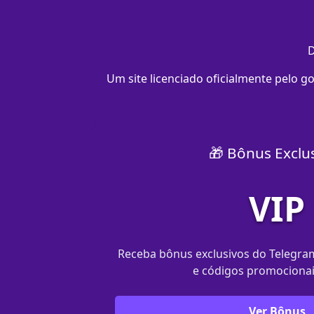
D
Um site licenciado oficialmente pelo g
🎁 Bônus Exclu
VIP
Receba bônus exclusivos do Telegra
e códigos promocionai
Ver Bônus