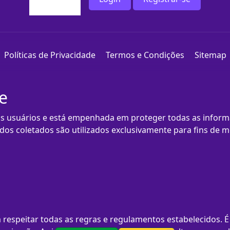
Políticas de Privacidade
Termos e Condições
Sitemap
de
eus usuários e está empenhada em proteger todas as inform
os coletados são utilizados exclusivamente para fins de m
espeitar todas as regras e regulamentos estabelecidos. É