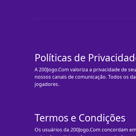
Políticas de Privacida
A 200Jogo.Com valoriza a privacidade de s
nossos canais de comunicação. Todos os dad
jogadores.
Termos e Condições
Os usuários da 200Jogo.Com concordam em r