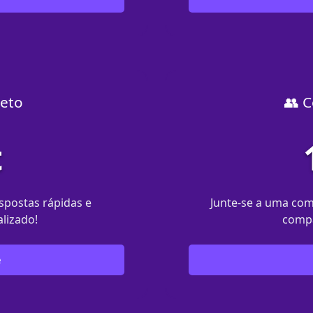
reto
👥 
t
espostas rápidas e
Junte-se a uma com
lizado!
compa
e