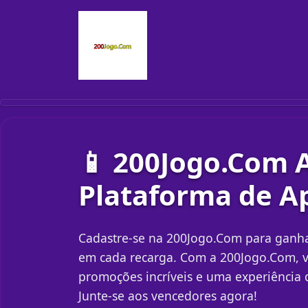
📱 200Jogo.Com 
Plataforma de A
Cadastre-se na 200Jogo.Com para ganha
em cada recarga. Com a 200Jogo.Com, v
promoções incríveis e uma experiência d
Junte-se aos vencedores agora!