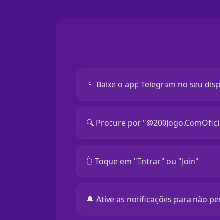
📱 Baixe o app Telegram no seu disp
🔍 Procure por "@200Jogo.ComOfici
👆 Toque em "Entrar" ou "Join"
🔔 Ative as notificações para não p