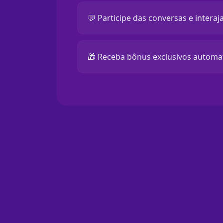
💬 Participe das conversas e interaj
🎁 Receba bônus exclusivos autom