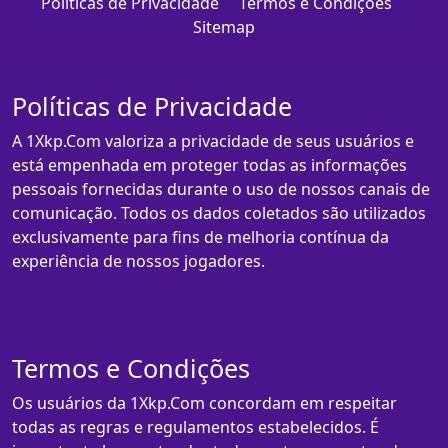
Políticas de Privacidade
Termos e Condições
Sitemap
Políticas de Privacidade
A 1Xkp.Com valoriza a privacidade de seus usuários e
está empenhada em proteger todas as informações
pessoais fornecidas durante o uso de nossos canais de
comunicação. Todos os dados coletados são utilizados
exclusivamente para fins de melhoria contínua da
experiência de nossos jogadores.
Termos e Condições
Os usuários da 1Xkp.Com concordam em respeitar
todas as regras e regulamentos estabelecidos. É