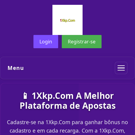
Login
Registrar-se
Menu
📱 1Xkp.Com A Melhor
Plataforma de Apostas
Cadastre-se na 1Xkp.Com para ganhar bônus no
cadastro e em cada recarga. Com a 1Xkp.Com,