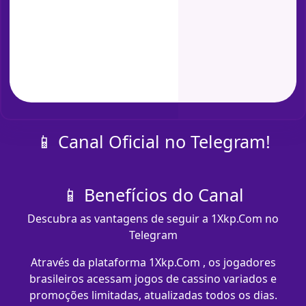
📱 Canal Oficial no Telegram!
📱 Benefícios do Canal
Descubra as vantagens de seguir a 1Xkp.Com no
Telegram
Através da plataforma 1Xkp.Com , os jogadores
brasileiros acessam jogos de cassino variados e
promoções limitadas, atualizadas todos os dias.