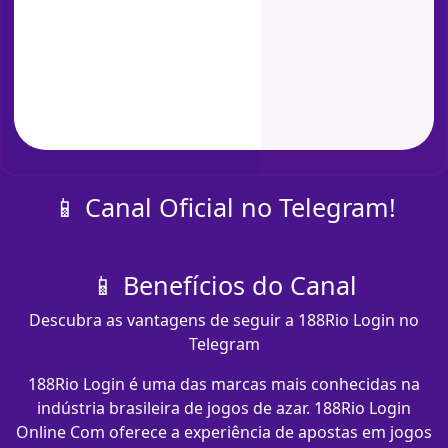
📱 Canal Oficial no Telegram!
📱 Benefícios do Canal
Descubra as vantagens de seguir a 188Rio Login no
Telegram
188Rio Login é uma das marcas mais conhecidas na
indústria brasileira de jogos de azar. 188Rio Login
Online Com oferece a experiência de apostas em jogos