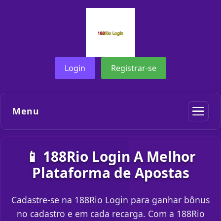
Login
Registrar-se
Menu
📱 188Rio Login A Melhor
Plataforma de Apostas
Cadastre-se na 188Rio Login para ganhar bônus
no cadastro e em cada recarga. Com a 188Rio