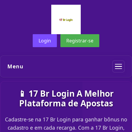
Login
Registrar-se
Menu
📱 17 Br Login A Melhor
Plataforma de Apostas
Cadastre-se na 17 Br Login para ganhar bônus no
cadastro e em cada recarga. Com a 17 Br Login,