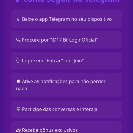
📱 Baixe o app Telegram no seu dispositivo
🔍 Procure por "@17 Br LoginOficial"
👆 Toque em "Entrar" ou "Join"
🔔 Ative as notificações para não perder
nada
💬 Participe das conversas e interaja
🎁 Receba bônus exclusivos