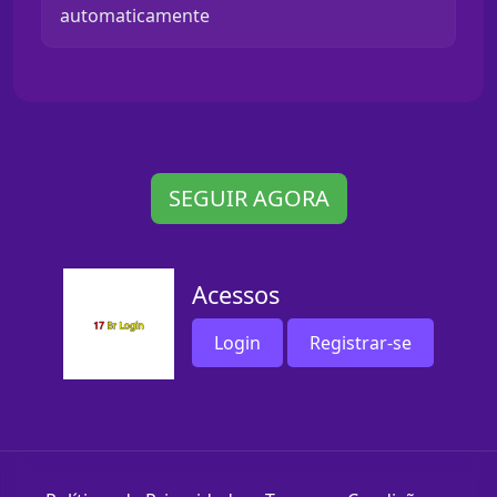
automaticamente
SEGUIR AGORA
Acessos
Login
Registrar-se