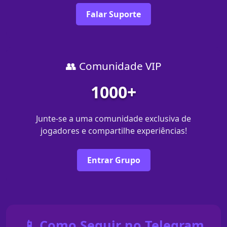
Falar Suporte
👥 Comunidade VIP
1000+
Junte-se a uma comunidade exclusiva de
jogadores e compartilhe experiências!
Entrar Grupo
📱 Como Seguir no Telegram