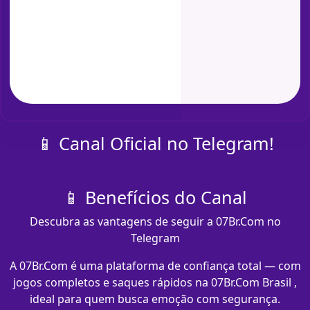
📱 Canal Oficial no Telegram!
📱 Benefícios do Canal
Descubra as vantagens de seguir a 07Br.Com no
Telegram
A 07Br.Com é uma plataforma de confiança total — com
jogos completos e saques rápidos na 07Br.Com Brasil ,
ideal para quem busca emoção com segurança.