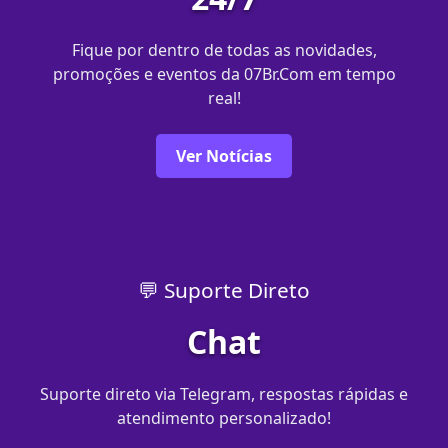
Fique por dentro de todas as novidades,
promoções e eventos da 07Br.Com em tempo
real!
Ver Notícias
💬 Suporte Direto
Chat
Suporte direto via Telegram, respostas rápidas e
atendimento personalizado!