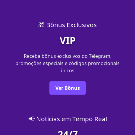
🎁 Bônus Exclusivos
VIP
Receba bônus exclusivos do Telegram,
promoções especiais e códigos promocionais
únicos!
Ver Bônus
📢 Notícias em Tempo Real
24/7