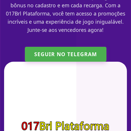
bônus no cadastro e em cada recarga. Com a
017Brl Plataforma, você tem acesso a promoções
incríveis e uma experiência de jogo inigualável.
Junte-se aos vencedores agora!
SEGUIR NO TELEGRAM