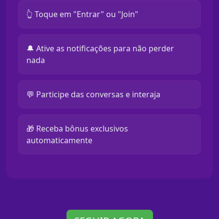
👆 Toque em "Entrar" ou "Join"
🔔 Ative as notificações para não perder
nada
💬 Participe das conversas e interaja
🎁 Receba bônus exclusivos
automaticamente