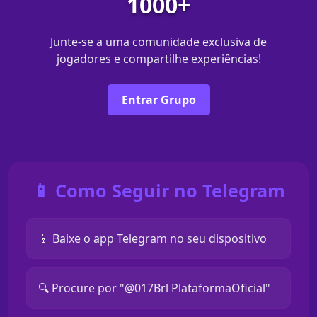
1000+
Junte-se a uma comunidade exclusiva de
jogadores e compartilhe experiências!
Entrar Grupo
📱 Como Seguir no Telegram
📱 Baixe o app Telegram no seu dispositivo
🔍 Procure por "@017Brl PlataformaOficial"