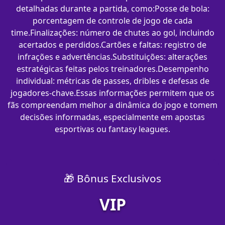
detalhadas durante a partida, como:Posse de bola:
porcentagem de controle de jogo de cada
time.Finalizações: número de chutes ao gol, incluindo
acertados e perdidos.Cartões e faltas: registro de
infrações e advertências.Substituições: alterações
estratégicas feitas pelos treinadores.Desempenho
individual: métricas de passes, dribles e defesas de
jogadores-chave.Essas informações permitem que os
fãs compreendam melhor a dinâmica do jogo e tomem
decisões informadas, especialmente em apostas
esportivas ou fantasy leagues.
🎁 Bônus Exclusivos
VIP