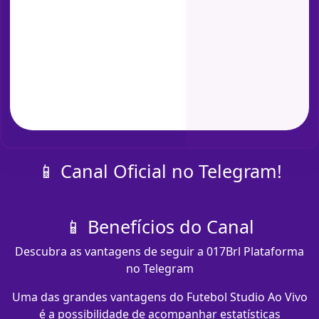
📱 Canal Oficial no Telegram!
📱 Benefícios do Canal
Descubra as vantagens de seguir a 017Brl Plataforma
no Telegram
Uma das grandes vantagens do Futebol Studio Ao Vivo
é a possibilidade de acompanhar estatísticas